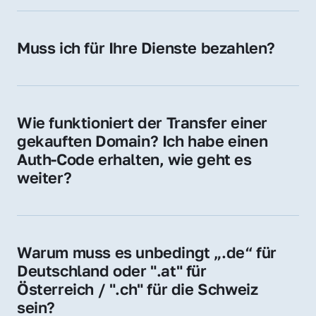
späteren Betrieb der Domain (z. B. beim 
Hosting-Anbieter) fallen geringe laufende 
Muss ich für Ihre Dienste bezahlen?
Gebühren an. Diese bewegen sich für .de 
Nein, bei uns zahlen Sie nur den Kaufpreis 
Domains bei ca. 5€ / Jahr
der Domain – ohne zusätzliche Vermittlungs- 
oder Servicegebühren.
Wie funktioniert der Transfer einer 
gekauften Domain? Ich habe einen 
Auth-Code erhalten, wie geht es 
weiter?
Mit dem Auth-Code beauftragen Sie Ihren 
Provider, die Domain zu übernehmen. Gerne 
begleiten wir Sie bei diesem einfachen und 
Warum muss es unbedingt „.de“ für 
schnellen Prozess.
Deutschland oder ".at" für 
Österreich / ".ch" für die Schweiz 
sein?