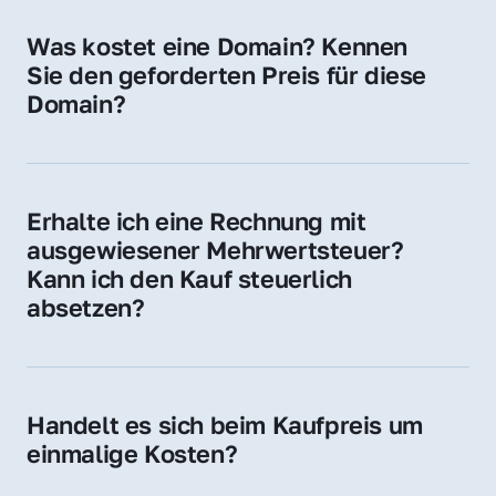
für Ihre Website, Weiterleitung, E-Mail-
Was kostet eine Domain? Kennen 
Adressen oder als digitale Investition.
Sie den geforderten Preis für diese 
Domain?
Der Preis variiert je nach Domain. Für diese 
Domain liegt ein konkreter Kaufpreis vor – 
kontaktieren Sie uns gerne für ein 
Erhalte ich eine Rechnung mit 
unverbindliches Angebot.
ausgewiesener Mehrwertsteuer? 
Kann ich den Kauf steuerlich 
absetzen?
Ja, Sie erhalten eine Rechnung mit MwSt. 
Für Unternehmen ist der Kauf in der Regel 
steuerlich absetzbar.
Handelt es sich beim Kaufpreis um 
einmalige Kosten?
Ja. Der Kaufpreis ist einmalig. Nur beim 