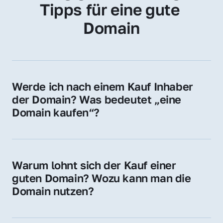
Tipps für eine gute 
Domain
Werde ich nach einem Kauf Inhaber 
der Domain? Was bedeutet „eine 
Domain kaufen“?
Ja, Sie werden der offizielle Domain-Inhaber. 
Sie erhalten alle Rechte zur Nutzung, 
Verwaltung oder Weiterveräußerung der 
Warum lohnt sich der Kauf einer 
Domain.
guten Domain? Wozu kann man die 
Domain nutzen?
Eine starke Domain steigert Sichtbarkeit, 
Vertrauen und Markenwert. Nutzen Sie sie 