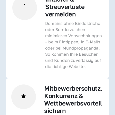
Streuverluste 
vermeiden
Domains ohne Bindestriche 
oder Sonderzeichen 
minimieren Verwechslungen 
– beim Eintippen, in E-Mails 
oder bei Mundpropaganda. 
So kommen Ihre Besucher 
und Kunden zuverlässig auf 
die richtige Website.
Mitbewerberschutz, 
Konkurrenz & 
Wettbewerbsvorteil 
sichern 